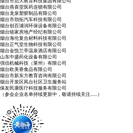
烟台市启大教育科技集团有限公司
烟台燕喜堂医药连锁有限公司
烟台龙泉塑胶制品有限公司
烟台市劲拓汽车科技有限公司
烟台创百浦润环保设备有限公司
烟台链家房地产经纪有限公司
烟台海伦复合材料科技有限公司
烟台正气堂生物科技有限公司
烟台金悦兰亭温泉酒店有限公司
山东中盛药化设备有限公司
强信机械科技（莱州）有限公司
烟台欧美香食品有限公司
烟台市新东方教育咨询有限公司
烟台开发区凤台社区卫生服务站
保友民康医疗科技服务有限公司
（参会企业名单持续更新中，敬请持续关注......）