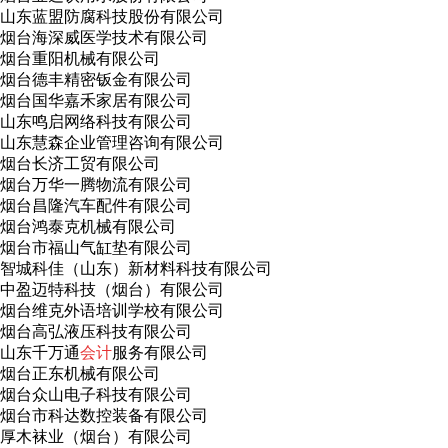
山东蓝盟防腐科技股份有限公司
烟台海深威医学技术有限公司
烟台重阳机械有限公司
烟台德丰精密钣金有限公司
烟台国华嘉禾家居有限公司
山东鸣启网络科技有限公司
山东慧森企业管理咨询有限公司
烟台长济工贸有限公司
烟台万华一腾物流有限公司
烟台昌隆汽车配件有限公司
烟台鸿泰克机械有限公司
烟台市福山气缸垫有限公司
智城科佳（山东）新材料科技有限公司
中盈迈特科技（烟台）有限公司
烟台维克外语培训学校有限公司
烟台高弘液压科技有限公司
山东千万通
会计
服务有限公司
烟台正东机械有限公司
烟台众山电子科技有限公司
烟台市科达数控装备有限公司
厚木袜业（烟台）有限公司