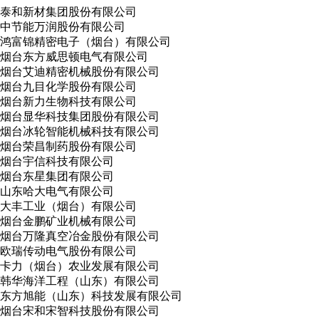
泰和新材集团股份有限公司
中节能万润股份有限公司
鸿富锦精密电子（烟台）有限公司
烟台东方威思顿电气有限公司
烟台艾迪精密机械股份有限公司
烟台九目化学股份有限公司
烟台新力生物科技有限公司
烟台显华科技集团股份有限公司
烟台冰轮智能机械科技有限公司
烟台荣昌制药股份有限公司
烟台宇信科技有限公司
烟台东星集团有限公司
山东哈大电气有限公司
大丰工业（烟台）有限公司
烟台金鹏矿业机械有限公司
烟台万隆真空冶金股份有限公司
欧瑞传动电气股份有限公司
卡力（烟台）农业发展有限公司
韩华海洋工程（山东）有限公司
东方旭能（山东）科技发展有限公司
烟台宋和宋智科技股份有限公司