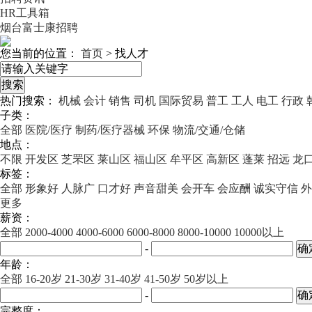
HR工具箱
烟台富士康招聘
您当前的位置：
首页
>
找人才
热门搜索：
机械
会计
销售
司机
国际贸易
普工
工人
电工
行政
子类：
全部
医院/医疗
制药/医疗器械
环保
物流/交通/仓储
地点：
不限
开发区
芝罘区
莱山区
福山区
牟平区
高新区
蓬莱
招远
龙
标签：
全部
形象好
人脉广
口才好
声音甜美
会开车
会应酬
诚实守信
外
更多
薪资：
全部
2000-4000
4000-6000
6000-8000
8000-10000
10000以上
-
年龄：
全部
16-20岁
21-30岁
31-40岁
41-50岁
50岁以上
-
完整度：