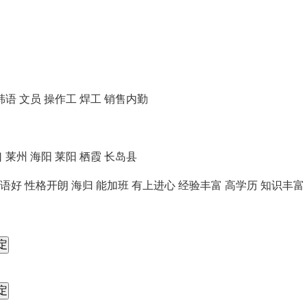
韩语
文员
操作工
焊工
销售内勤
口
莱州
海阳
莱阳
栖霞
长岛县
语好
性格开朗
海归
能加班
有上进心
经验丰富
高学历
知识丰富