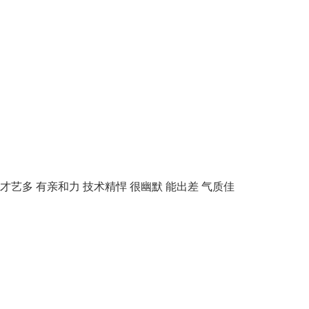
才艺多
有亲和力
技术精悍
很幽默
能出差
气质佳