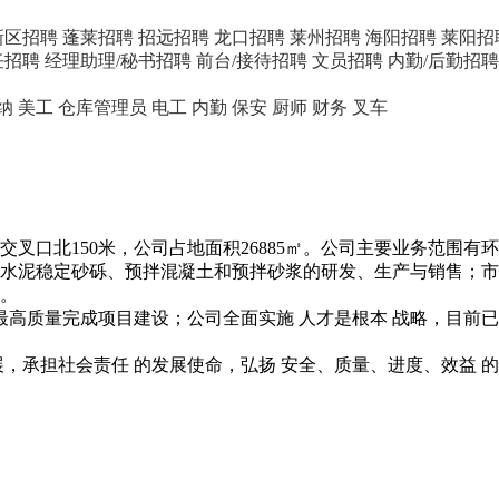
新区招聘
蓬莱招聘
招远招聘
龙口招聘
莱州招聘
海阳招聘
莱阳招
任招聘
经理助理/秘书招聘
前台/接待招聘
文员招聘
内勤/后勤招聘
纳
美工
仓库管理员
电工
内勤
保安
厨师
财务
叉车
交叉口北150米，公司占地面积26885㎡。公司主要业务范围
水泥稳定砂砾、预拌混凝土和预拌砂浆的研发、生产与销售；市
。
最高质量完成项目建设；公司全面实施 人才是根本 战略，目前
，承担社会责任 的发展使命，弘扬 安全、质量、进度、效益 的