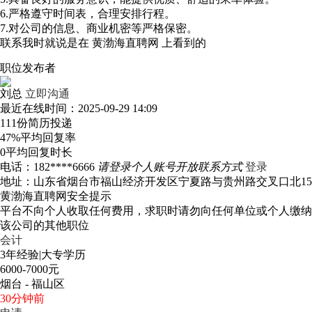
6.严格遵守时间表，合理安排行程。
7.对公司的信息、商业机密等严格保密。
联系我时就说是在
黄渤海直聘网
上看到的
职位发布者
刘总
立即沟通
最近在线时间：2025-09-29 14:09
111份
简历投递
47%
平均回复率
0
平均回复时长
电话：
182****6666
请登录个人账号开放联系方式
登录
地址：山东省烟台市福山经济开发区宁夏路与贵州路交叉口北15
黄渤海直聘网安全提示
平台不向个人收取任何费用，求职时请勿向任何单位或个人缴纳
该公司的其他职位
会计
3年经验
|
大专学历
6000-7000元
烟台 - 福山区
30分钟前