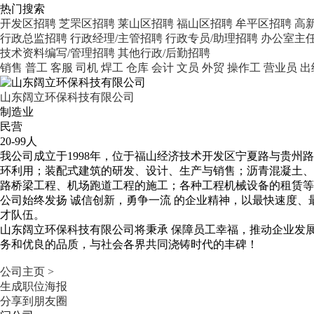
热门搜索
开发区招聘
芝罘区招聘
莱山区招聘
福山区招聘
牟平区招聘
高
行政总监招聘
行政经理/主管招聘
行政专员/助理招聘
办公室主
技术资料编写/管理招聘
其他行政/后勤招聘
销售
普工
客服
司机
焊工
仓库
会计
文员
外贸
操作工
营业员
出
山东阔立环保科技有限公司
制造业
民营
20-99人
我公司成立于1998年，位于福山经济技术开发区宁夏路与贵州路
环利用；装配式建筑的研发、设计、生产与销售；沥青混凝土、
路桥梁工程、机场跑道工程的施工；各种工程机械设备的租赁等
公司始终发扬 诚信创新，勇争一流 的企业精神，以最快速度、
才队伍。
山东阔立环保科技有限公司将秉承 保障员工幸福，推动企业发展
务和优良的品质，与社会各界共同浇铸时代的丰碑！
公司主页 >
生成职位海报
分享到朋友圈