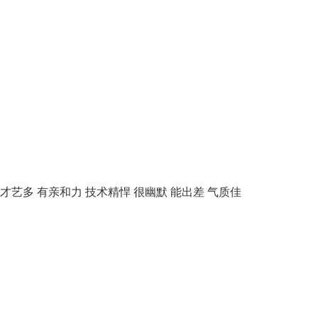
才艺多
有亲和力
技术精悍
很幽默
能出差
气质佳