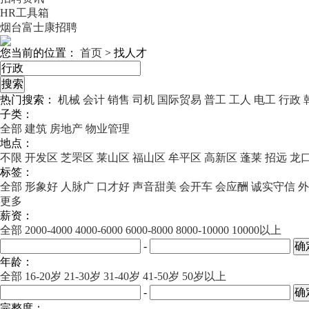
HR工具箱
烟台富士康招聘
您当前的位置：
首页
>
找人才
热门搜索：
机械
会计
销售
司机
国际贸易
普工
工人
电工
行政
子类：
全部
建筑
房地产
物业管理
地点：
不限
开发区
芝罘区
莱山区
福山区
牟平区
高新区
蓬莱
招远
龙
标签：
全部
形象好
人脉广
口才好
声音甜美
会开车
会应酬
诚实守信
外
更多
薪资：
全部
2000-4000
4000-6000
6000-8000
8000-10000
10000以上
-
年龄：
全部
16-20岁
21-30岁
31-40岁
41-50岁
50岁以上
-
完整度：