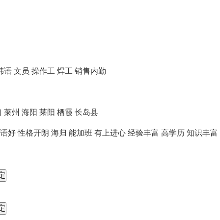
韩语
文员
操作工
焊工
销售内勤
口
莱州
海阳
莱阳
栖霞
长岛县
语好
性格开朗
海归
能加班
有上进心
经验丰富
高学历
知识丰富