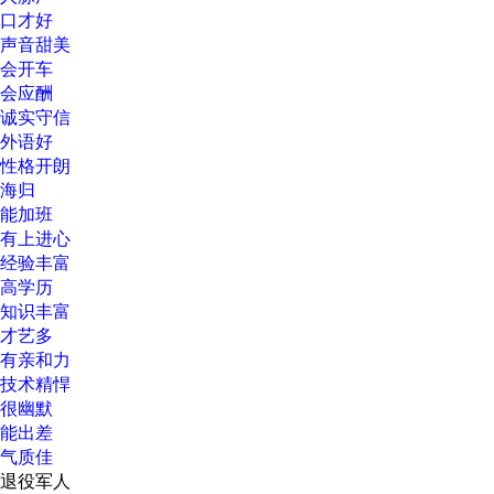
口才好
声音甜美
会开车
会应酬
诚实守信
外语好
性格开朗
海归
能加班
有上进心
经验丰富
高学历
知识丰富
才艺多
有亲和力
技术精悍
很幽默
能出差
气质佳
退役军人