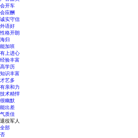
会开车
会应酬
诚实守信
外语好
性格开朗
海归
能加班
有上进心
经验丰富
高学历
知识丰富
才艺多
有亲和力
技术精悍
很幽默
能出差
气质佳
退役军人
全部
否