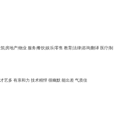
筑|房地产|物业
服务|餐饮|娱乐|零售
教育|法律|咨询|翻译
医疗|制
才艺多
有亲和力
技术精悍
很幽默
能出差
气质佳