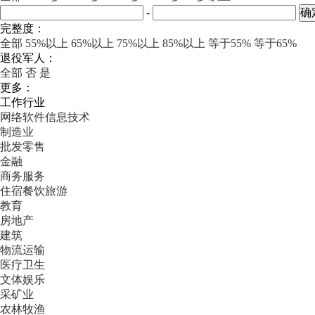
-
完整度：
全部
55%以上
65%以上
75%以上
85%以上
等于55%
等于65%
退役军人：
全部
否
是
更多：
工作行业
网络软件信息技术
制造业
批发零售
金融
商务服务
住宿餐饮旅游
教育
房地产
建筑
物流运输
医疗卫生
文体娱乐
采矿业
农林牧渔