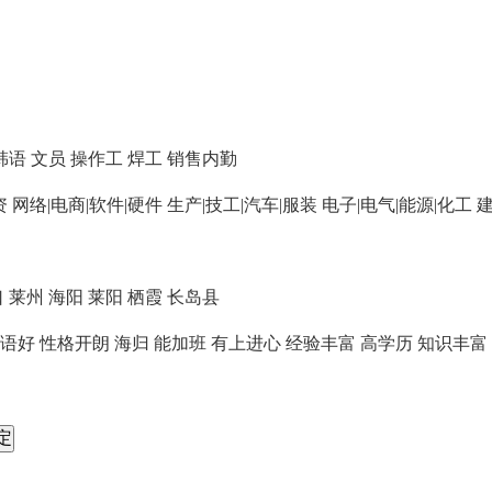
韩语
文员
操作工
焊工
销售内勤
资
网络|电商|软件|硬件
生产|技工|汽车|服装
电子|电气|能源|化工
建
口
莱州
海阳
莱阳
栖霞
长岛县
语好
性格开朗
海归
能加班
有上进心
经验丰富
高学历
知识丰富