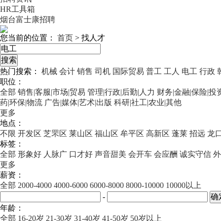
HR工具箱
烟台富士康招聘
您当前的位置：
首页
>
找人才
热门搜索：
机械
会计
销售
司机
国际贸易
普工
工人
电工
行政
职位：
全部
销售|客服|市场|贸易
管理|行政|后勤|人力
财务|金融|保险|投
药|环保|物流
广告|媒体|艺术|出版
科研|社工|农业|其他
更多
地点：
不限
开发区
芝罘区
莱山区
福山区
牟平区
高新区
蓬莱
招远
龙
标签：
全部
形象好
人脉广
口才好
声音甜美
会开车
会应酬
诚实守信
外
更多
薪资：
全部
2000-4000
4000-6000
6000-8000
8000-10000
10000以上
-
年龄：
全部
16-20岁
21-30岁
31-40岁
41-50岁
50岁以上