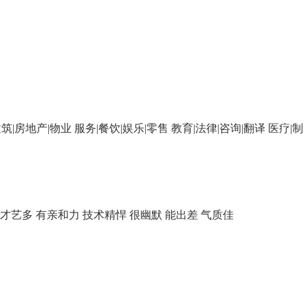
筑|房地产|物业
服务|餐饮|娱乐|零售
教育|法律|咨询|翻译
医疗|制
才艺多
有亲和力
技术精悍
很幽默
能出差
气质佳