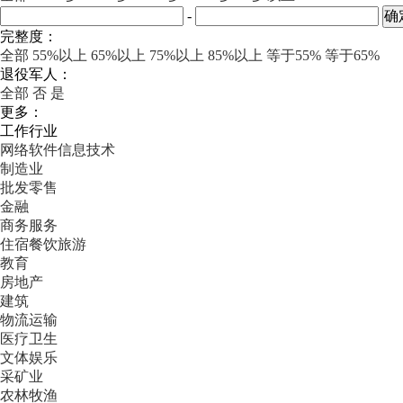
-
完整度：
全部
55%以上
65%以上
75%以上
85%以上
等于55%
等于65%
退役军人：
全部
否
是
更多：
工作行业
网络软件信息技术
制造业
批发零售
金融
商务服务
住宿餐饮旅游
教育
房地产
建筑
物流运输
医疗卫生
文体娱乐
采矿业
农林牧渔