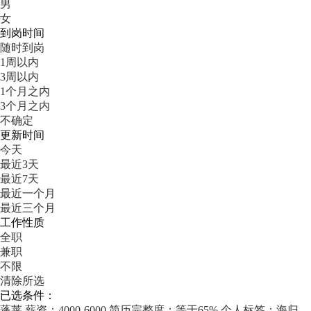
男
女
到岗时间
随时到岗
1周以内
3周以内
1个月之内
3个月之内
不确定
更新时间
今天
最近3天
最近7天
最近一个月
最近三个月
工作性质
全职
兼职
不限
清除所选
已选条件：
蓬莱
薪资：4000-6000
简历完整度：等于65%
个人标签：海归