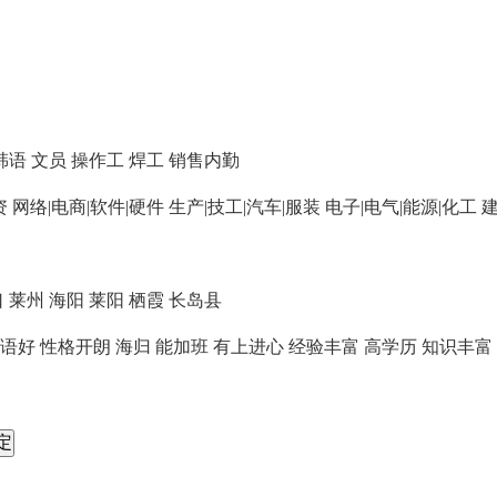
韩语
文员
操作工
焊工
销售内勤
资
网络|电商|软件|硬件
生产|技工|汽车|服装
电子|电气|能源|化工
建
口
莱州
海阳
莱阳
栖霞
长岛县
语好
性格开朗
海归
能加班
有上进心
经验丰富
高学历
知识丰富