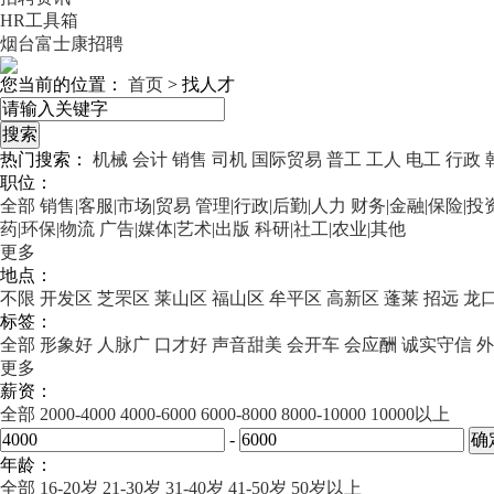
HR工具箱
烟台富士康招聘
您当前的位置：
首页
>
找人才
热门搜索：
机械
会计
销售
司机
国际贸易
普工
工人
电工
行政
职位：
全部
销售|客服|市场|贸易
管理|行政|后勤|人力
财务|金融|保险|投
药|环保|物流
广告|媒体|艺术|出版
科研|社工|农业|其他
更多
地点：
不限
开发区
芝罘区
莱山区
福山区
牟平区
高新区
蓬莱
招远
龙
标签：
全部
形象好
人脉广
口才好
声音甜美
会开车
会应酬
诚实守信
外
更多
薪资：
全部
2000-4000
4000-6000
6000-8000
8000-10000
10000以上
-
年龄：
全部
16-20岁
21-30岁
31-40岁
41-50岁
50岁以上