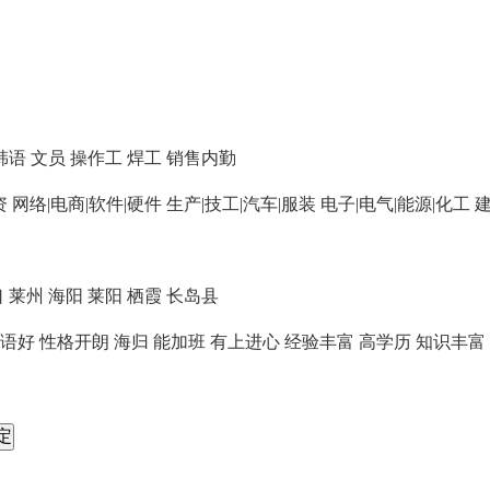
韩语
文员
操作工
焊工
销售内勤
资
网络|电商|软件|硬件
生产|技工|汽车|服装
电子|电气|能源|化工
建
口
莱州
海阳
莱阳
栖霞
长岛县
语好
性格开朗
海归
能加班
有上进心
经验丰富
高学历
知识丰富