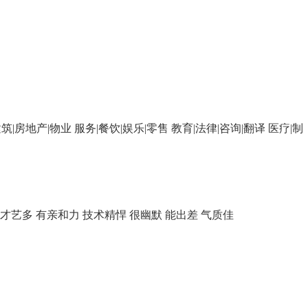
筑|房地产|物业
服务|餐饮|娱乐|零售
教育|法律|咨询|翻译
医疗|制
才艺多
有亲和力
技术精悍
很幽默
能出差
气质佳