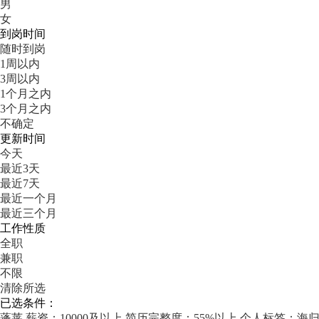
男
女
到岗时间
随时到岗
1周以内
3周以内
1个月之内
3个月之内
不确定
更新时间
今天
最近3天
最近7天
最近一个月
最近三个月
工作性质
全职
兼职
不限
清除所选
已选条件：
蓬莱
薪资：10000及以上
简历完整度：55%以上
个人标签：海