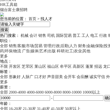
HR工具箱
烟台富士康招聘
您当前的位置：
首页
>
找人才
热门搜索：
机械
会计
销售
司机
国际贸易
普工
工人
电工
行政
职位：
全部
销售|客服|市场|贸易
管理|行政|后勤|人力
财务|金融|保险|投
药|环保|物流
广告|媒体|艺术|出版
科研|社工|农业|其他
更多
地点：
不限
开发区
芝罘区
莱山区
福山区
牟平区
高新区
蓬莱
招远
龙
标签：
全部
形象好
人脉广
口才好
声音甜美
会开车
会应酬
诚实守信
外
更多
薪资：
全部
2000-4000
4000-6000
6000-8000
8000-10000
10000以上
-
年龄：
全部
16-20岁
21-30岁
31-40岁
41-50岁
50岁以上