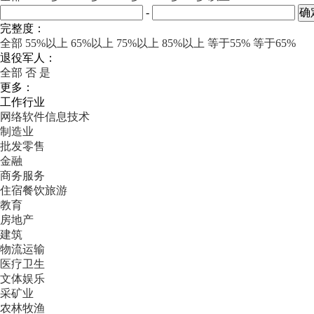
-
完整度：
全部
55%以上
65%以上
75%以上
85%以上
等于55%
等于65%
退役军人：
全部
否
是
更多：
工作行业
网络软件信息技术
制造业
批发零售
金融
商务服务
住宿餐饮旅游
教育
房地产
建筑
物流运输
医疗卫生
文体娱乐
采矿业
农林牧渔