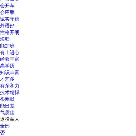
会开车
会应酬
诚实守信
外语好
性格开朗
海归
能加班
有上进心
经验丰富
高学历
知识丰富
才艺多
有亲和力
技术精悍
很幽默
能出差
气质佳
退役军人
全部
否