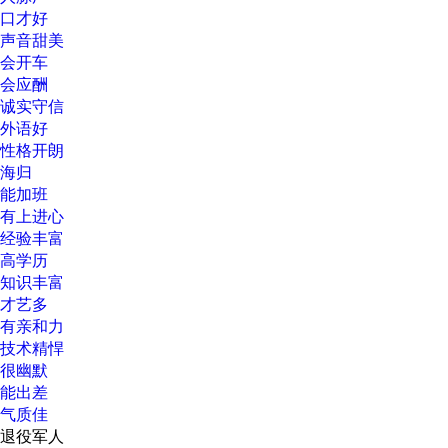
口才好
声音甜美
会开车
会应酬
诚实守信
外语好
性格开朗
海归
能加班
有上进心
经验丰富
高学历
知识丰富
才艺多
有亲和力
技术精悍
很幽默
能出差
气质佳
退役军人