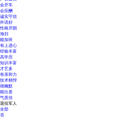
会开车
会应酬
诚实守信
外语好
性格开朗
海归
能加班
有上进心
经验丰富
高学历
知识丰富
才艺多
有亲和力
技术精悍
很幽默
能出差
气质佳
退役军人
全部
否