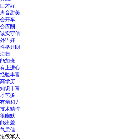
口才好
声音甜美
会开车
会应酬
诚实守信
外语好
性格开朗
海归
能加班
有上进心
经验丰富
高学历
知识丰富
才艺多
有亲和力
技术精悍
很幽默
能出差
气质佳
退役军人