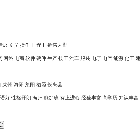
韩语
文员
操作工
焊工
销售内勤
资
网络|电商|软件|硬件
生产|技工|汽车|服装
电子|电气|能源|化工
建
口
莱州
海阳
莱阳
栖霞
长岛县
语好
性格开朗
海归
能加班
有上进心
经验丰富
高学历
知识丰富