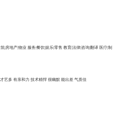
筑|房地产|物业
服务|餐饮|娱乐|零售
教育|法律|咨询|翻译
医疗|制
才艺多
有亲和力
技术精悍
很幽默
能出差
气质佳