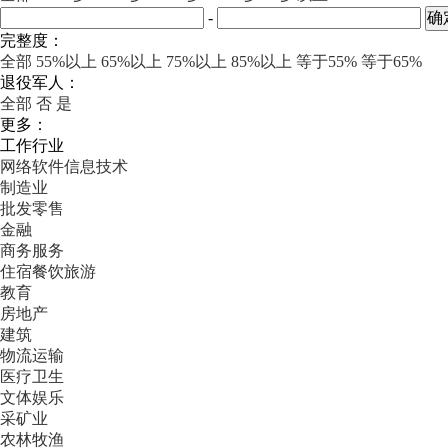
-
完整度：
全部
55%以上
65%以上
75%以上
85%以上
等于55%
等于65%
退役军人：
全部
否
是
更多：
工作行业
网络软件信息技术
制造业
批发零售
金融
商务服务
住宿餐饮旅游
教育
房地产
建筑
物流运输
医疗卫生
文体娱乐
采矿业
农林牧渔