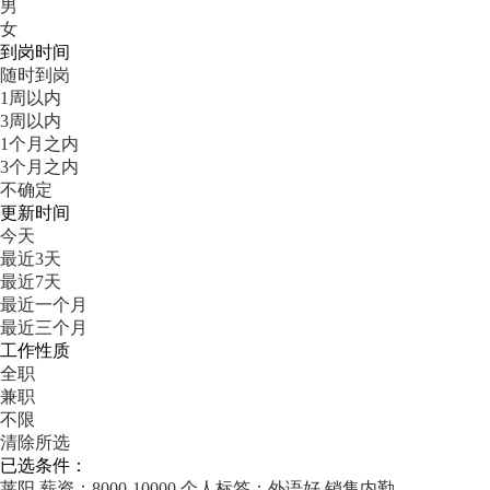
男
女
到岗时间
随时到岗
1周以内
3周以内
1个月之内
3个月之内
不确定
更新时间
今天
最近3天
最近7天
最近一个月
最近三个月
工作性质
全职
兼职
不限
清除所选
已选条件：
莱阳
薪资：8000-10000
个人标签：外语好
销售内勤