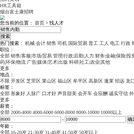
HR工具箱
烟台富士康招聘
您当前的位置：
首页
>
找人才
热门搜索：
机械
会计
销售
司机
国际贸易
普工
工人
电工
行政
职位：
全部
销售|客服|市场|贸易
管理|行政|后勤|人力
财务|金融|保险|投
药|环保|物流
广告|媒体|艺术|出版
科研|社工|农业|其他
更多
地点：
不限
开发区
芝罘区
莱山区
福山区
牟平区
高新区
蓬莱
招远
龙
标签：
全部
形象好
人脉广
口才好
声音甜美
会开车
会应酬
诚实守信
外
更多
薪资：
全部
2000-4000
4000-6000
6000-8000
8000-10000
10000以上
-
年龄：
全部
16-20岁
21-30岁
31-40岁
41-50岁
50岁以上