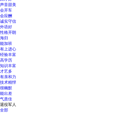
声音甜美
会开车
会应酬
诚实守信
外语好
性格开朗
海归
能加班
有上进心
经验丰富
高学历
知识丰富
才艺多
有亲和力
技术精悍
很幽默
能出差
气质佳
退役军人
全部