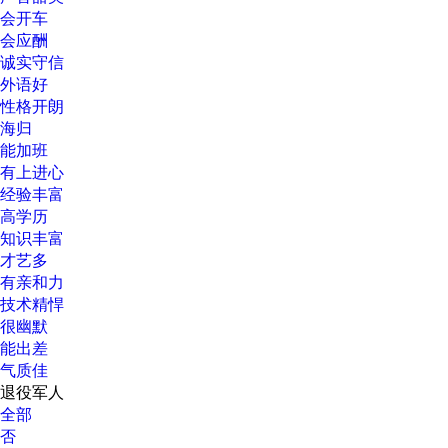
会开车
会应酬
诚实守信
外语好
性格开朗
海归
能加班
有上进心
经验丰富
高学历
知识丰富
才艺多
有亲和力
技术精悍
很幽默
能出差
气质佳
退役军人
全部
否