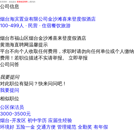
联系我时，就说是在
黄渤海直聘网
上看到的
公司信息
烟台海滨置业有限公司金沙滩喜来登度假酒店
100-499人
· 民营 ·
住宿餐饮旅游
烟台市福山区烟台金沙滩喜来登度假酒店
黄渤海直聘网温馨提示
平台不向个人收取任何费用，求职时请勿向任何单位或个人缴纳
费用！若职位描述不实请举报。
立即举报
公司问答
我要提问
对此职位有疑问？快来问问吧 !
我要提问
相似职位
公区保洁员
3000-3500元
烟台-开发区
初中学历
应届生经验
环境好
五险一金
交通方便
管理规范
全勤奖
有年假