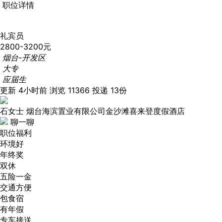
职位详情
礼宾员
2800-3200元
烟台-开发区
大专
应届生
更新 4小时前
浏览 11366
投递 13份
石女士
烟台海滨置业有限公司金沙滩喜来登度假酒店
聊一聊
职位福利
环境好
年终奖
双休
五险一金
交通方便
包食宿
有年假
专车接送